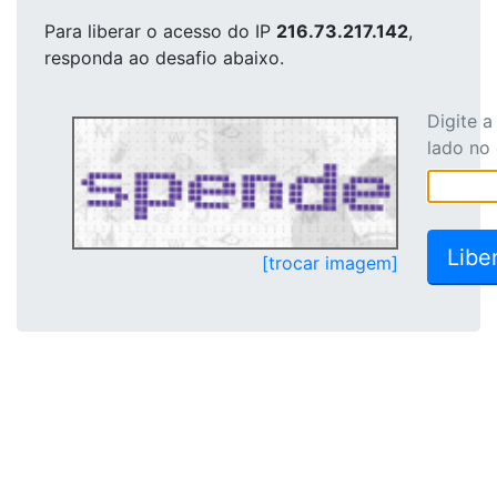
Para liberar o acesso
do IP
216.73.217.142
,
responda ao desafio abaixo.
Digite 
lado no
[trocar imagem]