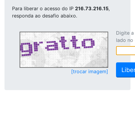
Para liberar o acesso
do IP
216.73.216.15
,
responda ao desafio abaixo.
Digite 
lado no
[trocar imagem]